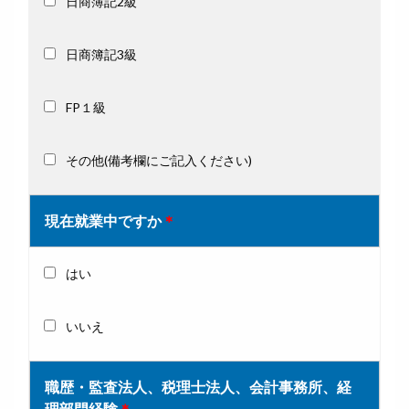
日商簿記2級
日商簿記3級
FP１級
その他(備考欄にご記入ください)
現在就業中ですか
＊
はい
いいえ
職歴・監査法人、税理士法人、会計事務所、経
理部門経験
＊