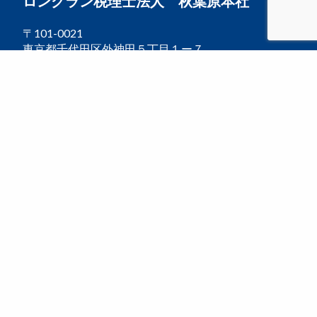
ロングラン税理士法人 秋葉原本社
〒101-0021
東京都千代田区外神田５丁目１ー７
秋葉原５番館４階
ロングラン税理士法人 秋葉原本社
営業日：平日（月～金）9:30～17:30
定休日：土・日・祝日
銀座線：末広町駅 徒歩2分
千代田線：湯島駅 徒歩5分
大江戸線：上野御徒町駅 徒歩5分
山手線：御徒町駅 徒歩7分
山手線：秋葉原駅 徒歩10分
●末広町駅2番出口を上野方面に出て、マクドナルド
といきなりステーキの間の道を進み、右手のコインラ
ンドリーのある建物の４階となります。