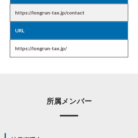
https://longrun-tax.jp/contact
URL
https://longrun-tax.jp/
所属メンバー