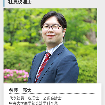
社員税理士
後藤 亮太
代表社員 税理士・公認会計士
中央大学商学部会計学科卒業